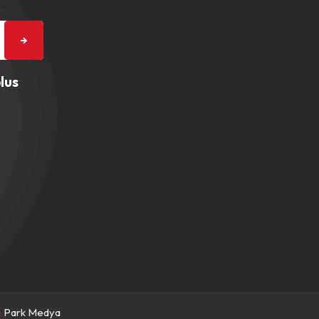
lus
:
Park Medya